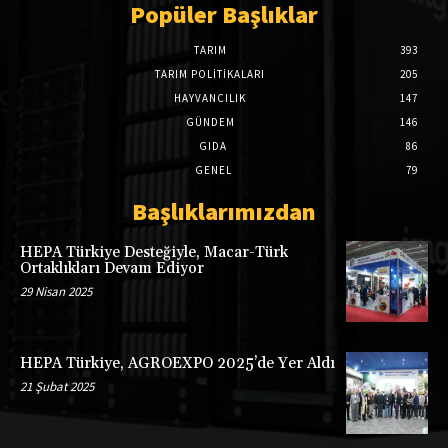
Popüler Başlıklar
TARIM
393
TARIM POLITIKALARI
205
HAYVANCILIK
147
GÜNDEM
146
GIDA
86
GENEL
79
Başlıklarımızdan
HEPA Türkiye Desteğiyle, Macar-Türk
Ortaklıkları Devam Ediyor
29 Nisan 2025
HEPA Türkiye, AGROEXPO 2025’de Yer Aldı
21 Şubat 2025