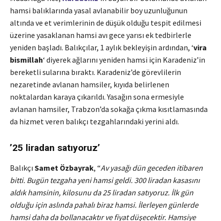
hamsi balıklarında yasal avlanabilir boy uzunluğunun
altında ve et verimlerinin de düşük olduğu tespit edilmesi
üzerine yasaklanan hamsi avı gece yarısı ek tedbirlerle
yeniden başladı. Balıkçılar, 1 aylık bekleyişin ardından, ‘
vira
bismillah
‘ diyerek ağlarını yeniden hamsi için Karadeniz’in
bereketli sularına bıraktı. Karadeniz’de görevlilerin
nezaretinde avlanan hamsiler, kıyıda belirlenen
noktalardan karaya çıkarıldı. Yasağın sona ermesiyle
avlanan hamsiler, Trabzon’da sokağa çıkma kısıtlamasında
da hizmet veren balıkçı tezgahlarındaki yerini aldı.
’25 liradan satıyoruz’
Balıkçı
Samet Özbayrak
, “
Av yasağı dün geceden itibaren
bitti. Bugün tezgaha yeni hamsi geldi. 300 liradan kasasını
aldık hamsinin, kilosunu da 25 liradan satıyoruz. İlk gün
olduğu için aslında pahalı biraz hamsi. İlerleyen günlerde
hamsi daha da bollanacaktır ve fiyat düşecektir. Hamsiye