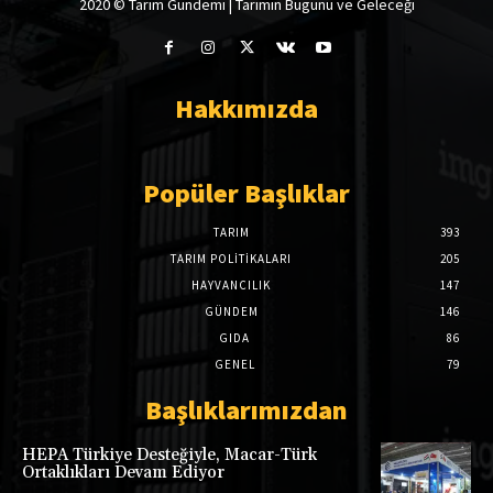
2020 © Tarim Gündemi | Tarımın Bugünü ve Geleceği
Hakkımızda
Popüler Başlıklar
TARIM
393
TARIM POLITIKALARI
205
HAYVANCILIK
147
GÜNDEM
146
GIDA
86
GENEL
79
Başlıklarımızdan
HEPA Türkiye Desteğiyle, Macar-Türk
Ortaklıkları Devam Ediyor