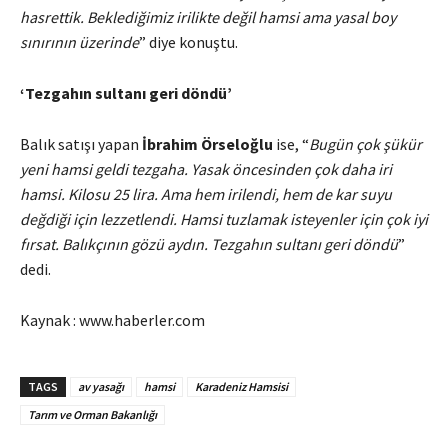
hasrettik. Beklediğimiz irilikte değil hamsi ama yasal boy
sınırının üzerinde
” diye konuştu.
‘Tezgahın sultanı geri döndü’
Balık satışı yapan
İbrahim Örseloğlu
ise, “
Bugün çok şükür
yeni hamsi geldi tezgaha. Yasak öncesinden çok daha iri
hamsi. Kilosu 25 lira. Ama hem irilendi, hem de kar suyu
değdiği için lezzetlendi. Hamsi tuzlamak isteyenler için çok iyi
fırsat. Balıkçının gözü aydın. Tezgahın sultanı geri döndü
”
dedi.
Kaynak : www.haberler.com
TAGS
av yasağı
hamsi
Karadeniz Hamsisi
Tarım ve Orman Bakanlığı