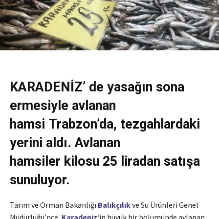
KARADENİZ’ de yasağın sona
ermesiyle avlanan
hamsi Trabzon’da, tezgahlardaki
yerini aldı. Avlanan
hamsiler kilosu 25 liradan satışa
sunuluyor.
Tarım ve Orman Bakanlığı
Balıkçılık
ve Su Ürünleri Genel
Müdürlüğü’nce,
Karadeniz
‘in büyük bir bölümünde avlanan