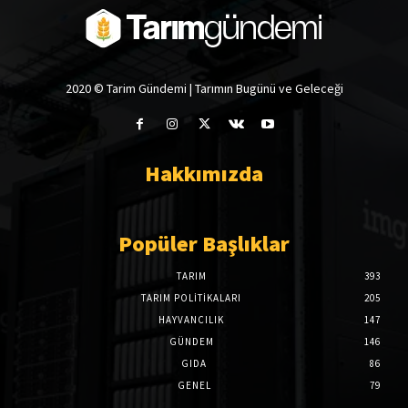
2020 © Tarim Gündemi | Tarımın Bugünü ve Geleceği
Hakkımızda
Popüler Başlıklar
TARIM
393
TARIM POLITIKALARI
205
HAYVANCILIK
147
GÜNDEM
146
GIDA
86
GENEL
79