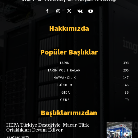
Hakkımızda
Popüler Başlıklar
TARIM
393
TARIM POLITIKALARI
205
HAYVANCILIK
147
GÜNDEM
146
GIDA
86
GENEL
79
Başlıklarımızdan
HEPA Türkiye Desteğiyle, Macar-Türk
Ortaklıkları Devam Ediyor
29 Nisan 2025