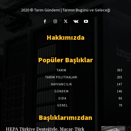
2020 © Tarim Gündemi | Tarımın Bugünü ve Geleceği
Hakkımızda
Popüler Başlıklar
TARIM
393
TARIM POLITIKALARI
205
HAYVANCILIK
147
GÜNDEM
146
GIDA
86
GENEL
79
Başlıklarımızdan
HEPA Türkiye Desteğiyle, Macar-Türk