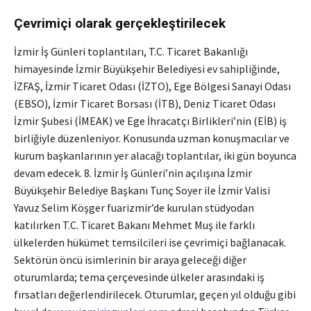
Çevrimiçi olarak gerçekleştirilecek
İzmir İş Günleri toplantıları, T.C. Ticaret Bakanlığı
himayesinde İzmir Büyükşehir Belediyesi ev sahipliğinde,
İZFAŞ, İzmir Ticaret Odası (İZTO), Ege Bölgesi Sanayi Odası
(EBSO), İzmir Ticaret Borsası (İTB), Deniz Ticaret Odası
İzmir Şubesi (İMEAK) ve Ege İhracatçı Birlikleri’nin (EİB) iş
birliğiyle düzenleniyor. Konusunda uzman konuşmacılar ve
kurum başkanlarının yer alacağı toplantılar, iki gün boyunca
devam edecek. 8. İzmir İş Günleri’nin açılışına İzmir
Büyükşehir Belediye Başkanı Tunç Soyer ile İzmir Valisi
Yavuz Selim Köşger fuarizmir’de kurulan stüdyodan
katılırken T.C. Ticaret Bakanı Mehmet Muş ile farklı
ülkelerden hükümet temsilcileri ise çevrimiçi bağlanacak.
Sektörün öncü isimlerinin bir araya geleceği diğer
oturumlarda; tema çerçevesinde ülkeler arasındaki iş
fırsatları değerlendirilecek. Oturumlar, geçen yıl olduğu gibi