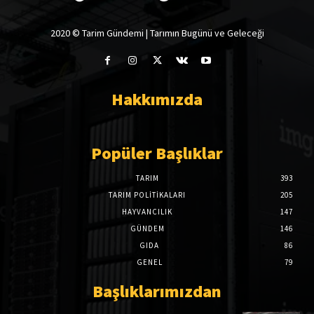
2020 © Tarim Gündemi | Tarımın Bugünü ve Geleceği
Hakkımızda
Popüler Başlıklar
TARIM
393
TARIM POLITIKALARI
205
HAYVANCILIK
147
GÜNDEM
146
GIDA
86
GENEL
79
Başlıklarımızdan