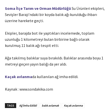
Soma İlçe Tarım ve Orman Müdürlüğü
Su Ürünleri ekipleri,
Sevişler Barajı’ndaki bir koyda balık ağı kurulduğu ihbarı
üzerine harekete geçti.
Ekipler, barajda bot ile yaptıkları incelemede, toplam
uzunluğu 1 kilometreyi bulan birbirine bağlı olarak
kurulmuş 11 balık ağı tespit etti.
Ağa takılmış balıklar suya bırakıldı. Balıklar arasında boyu 1
metreyi geçen yayın balığı da yer aldı.
Kaçak avlanma
da kullanılan ağ imha edildi.
Kaynak : www.sondakika.com
TAGS
Ağ İmha Edildi
balık avlamak
Kaçak avlanma