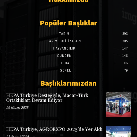
Popüler Başlıklar
TARIM
393
TARIM POLITIKALARI
205
HAYVANCILIK
147
GÜNDEM
146
GIDA
86
GENEL
79
Başlıklarımızdan
HEPA Türkiye Desteğiyle, Macar-Türk
Ortaklıkları Devam Ediyor
29 Nisan 2025
HEPA Türkiye, AGROEXPO 2025’de Yer Aldı
21 Şubat 2025