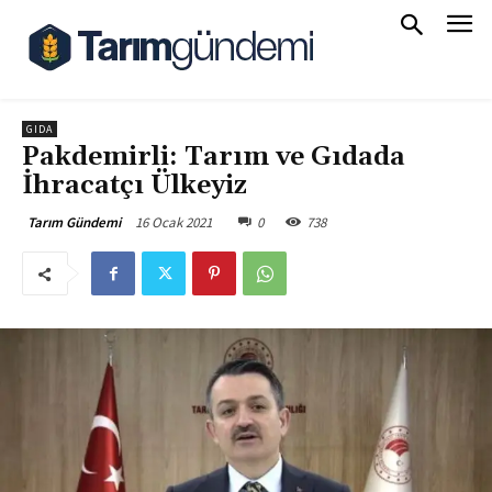
GIDA
Pakdemirli: Tarım ve Gıdada
İhracatçı Ülkeyiz
16 Ocak 2021
0
738
Tarım Gündemi