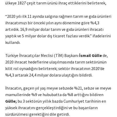
ülkeye 1827 çeşit tarım ürünü ihraç ettiklerini belirterek,
“2020 yılı ilk 11 ayında salgına rağmen tarım ve gıda ürünleri
ihracatımızı bir önceki yılın aynı dönemine göre %4,3
artırdık. 16,9 milyar dolar tarım ve gıda ürünleri ihracatı
yaptık ve 5 milyar dolar dış ticaret fazlası verdik.” ifadelerini
kullandı.
Türkiye İhracatçılar Meclisi (TİM) Başkanı
İsmail Gülle
de,
2020 ihracat hedeflerine ulaşılmasında tarım sektörünün
kilit rol oynadığını belirterek; sektör ihracatının 2020’de
%4,3 artarak 24,4 milyar dolara ulaştığını bildirdi.
İhracatın, geçen yıl yaş meyve sebzede %21, sebze ve meyve
mamullerinde %9 ve hububatta da %8 arttığını bildiren
Gülle;
bu 3 sektörün yıllık bazda Cumhuriyet tarihinin en
yüksek ihracatını gerçekleştirdiğini ve bu başarıların
sürdürülmesi gerektiğini dile getirdi.