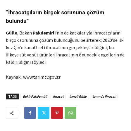
“İhracatçıların birçok sorununa çözüm
bulundu”
Gülle
, Bakan
Pakdemirli
‘nin de katkılarıyla ihracatçıların
birçok sorununa çözüm bulunduğunu belirterek; 2020’de ilk
kez Çin’e kanatlı eti ihracatının gerçekleştirildiğini, bu
ülkeye süt ve süt ürünleri ihracatının önündeki engellerin de
kaldırıldığını söyledi.
Kaynak : www.tarimtv.gov.tr
TAGS
Bekir Pakdemirli
ihracat
İsmail Gülle
tarımda ihracat