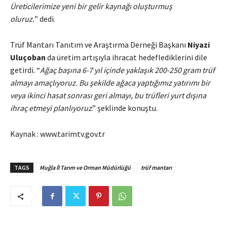
Üreticilerimize yeni bir gelir kaynağı oluşturmuş
oluruz.
” dedi.
Trüf Mantarı Tanıtım ve Araştırma Derneği Başkanı
Niyazi
Uluçoban
da üretim artışıyla ihracat hedeflediklerini dile
getirdi. “
Ağaç başına 6-7 yıl içinde yaklaşık 200-250 gram trüf
almayı amaçlıyoruz. Bu şekilde ağaca yaptığımız yatırımı bir
veya ikinci hasat sonrası geri almayı, bu trüfleri yurt dışına
ihraç etmeyi planlıyoruz
.” şeklinde konuştu.
Kaynak : www.tarimtv.gov.tr
TAGS
Muğla İl Tarım ve Orman Müdürlüğü
trüf mantarı