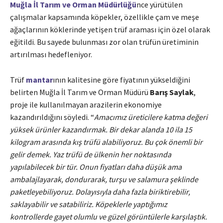
Muğla İl Tarım ve Orman Müdürlüğü
nce yürütülen
çalışmalar kapsamında köpekler, özellikle çam ve meşe
ağaçlarının köklerinde yetişen trüf araması için özel olarak
eğitildi. Bu sayede bulunması zor olan trüfün üretiminin
artırılması hedefleniyor.
Trüf
mantar
ının kalitesine göre fiyatının yükseldiğini
belirten Muğla İl Tarım ve Orman Müdürü
Barış Saylak
,
proje ile kullanılmayan arazilerin ekonomiye
kazandırıldığını söyledi. “
Amacımız üreticilere katma değeri
yüksek ürünler kazandırmak. Bir dekar alanda 10 ila 15
kilogram arasında kış trüfü alabiliyoruz. Bu çok önemli bir
gelir demek. Yaz trüfü de ülkenin her noktasında
yapılabilecek bir tür. Onun fiyatları daha düşük ama
ambalajlayarak, dondurarak, turşu ve salamura şeklinde
paketleyebiliyoruz. Dolayısıyla daha fazla biriktirebilir,
saklayabilir ve satabiliriz. Köpeklerle yaptığımız
kontrollerde gayet olumlu ve güzel görüntülerle karşılaştık.