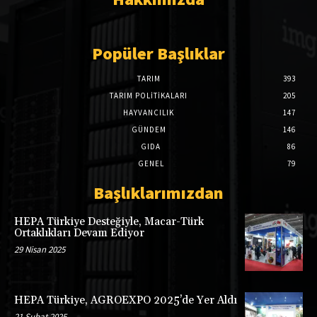
Popüler Başlıklar
TARIM
393
TARIM POLITIKALARI
205
HAYVANCILIK
147
GÜNDEM
146
GIDA
86
GENEL
79
Başlıklarımızdan
HEPA Türkiye Desteğiyle, Macar-Türk
Ortaklıkları Devam Ediyor
29 Nisan 2025
HEPA Türkiye, AGROEXPO 2025’de Yer Aldı
21 Şubat 2025