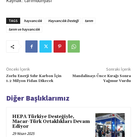
Kaynak : tarimdunyasi
TAGS
hayvancılık
Hayvancılık Desteği
tarım
tarım ve hayvancılık
Önceki İçerik
Sonraki İçerik
Zorlu Enerji Sıfır Karbon İçin
Mandalinayı Önce Kırağı Sonra
1.2 Milyon Fidan Dikecek
Yağmur Vurdu
Diğer Başlıklarımız
HEPA Türkiye Desteğiyle,
Macar-Türk Ortaklıkları Devam
Ediyor
29 Nisan 2025