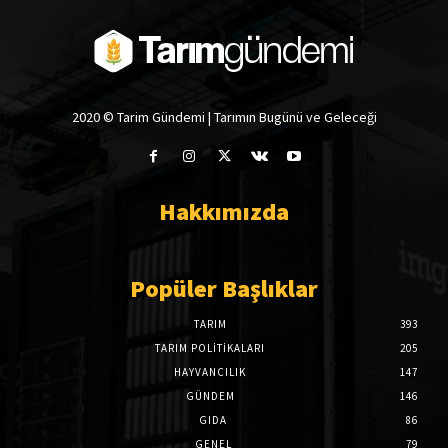
2020 © Tarim Gündemi | Tarımın Bugünü ve Geleceği
Hakkımızda
Popüler Başlıklar
TARIM
393
TARIM POLITIKALARI
205
HAYVANCILIK
147
GÜNDEM
146
GIDA
86
GENEL
79